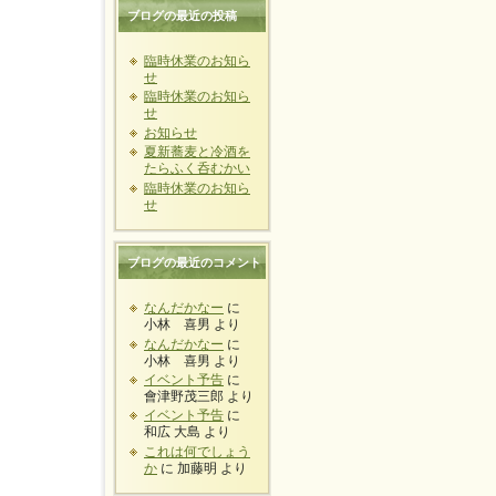
ブログの最近の投稿
臨時休業のお知ら
せ
臨時休業のお知ら
せ
お知らせ
夏新蕎麦と冷酒を
たらふく呑むかい
臨時休業のお知ら
せ
ブログの最近のコメント
なんだかなー
に
小林 喜男
より
なんだかなー
に
小林 喜男
より
イベント予告
に
會津野茂三郎
より
イベント予告
に
和広 大島
より
これは何でしょう
か
に
加藤明
より