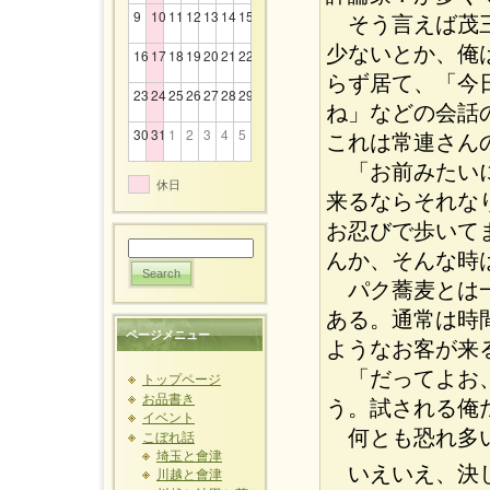
9
10
11
12
13
14
15
そう言えば茂三
少ないとか、俺
16
17
18
19
20
21
22
らず居て、「今
23
24
25
26
27
28
29
ね」などの会話
30
31
1
2
3
4
5
これは常連さん
「お前みたいに
休日
来るならそれな
お忍びで歩いて
んか、そんな時
パク蕎麦とは一
ある。通常は時
ページメニュー
ようなお客が来
「だってよお、
トップページ
お品書き
う。試される俺
イベント
何とも恐れ多い
こぼれ話
埼玉と會津
いえいえ、決し
川越と會津