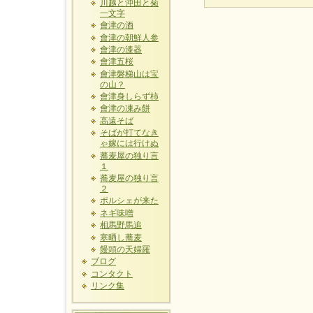
川越と沖田と菊
一文字
會津の酒
會津の朝鮮人参
會津の漆器
會津五桜
會津磐梯山は宝
の山？
會津身しらず柿
會津の凍み餅
高遠そば
そばが打てなき
ゃ嫁には行けぬ
蕎麦屋の独り言
１
蕎麦屋の独り言
２
ポルシェが来た
ネギ味噌
相馬野馬追
寒晒し蕎麦
饅頭の天婦羅
ブログ
コンタクト
リンク集