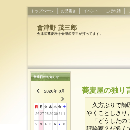
トップページ
お品書き
イベント
こぼれ話
會津野 茂三郎
会津産蕎麦粉を会津産亭主が打ってます。
営業日のお知らせ
蕎麦屋の独り言
2026年 8月
久方ぶりで師匠
日
月
火
水
木
金
土
やくことしきり
26
27
28
29
30
31
1
「どうしたの？
2
3
4
5
6
7
8
評論家？が多く