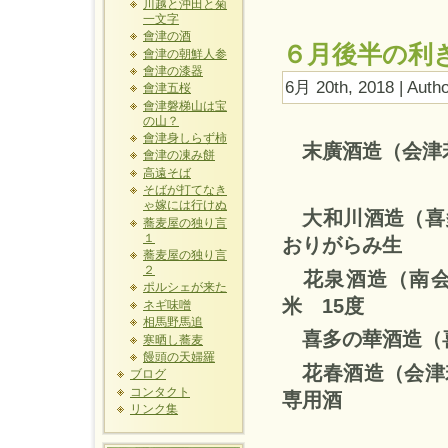
川越と沖田と菊
一文字
會津の酒
６月後半の利
會津の朝鮮人参
會津の漆器
6月 20th, 2018 | Auth
會津五桜
會津磐梯山は宝
の山？
會津身しらず柿
末廣酒造（
會津の凍み餅
高遠そば
そばが打てなき
ゃ嫁には行けぬ
大和川酒造
蕎麦屋の独り言
１
おりがらみ
生
蕎麦屋の独り言
２
花泉酒造（
ポルシェが来た
米
15
度
ネギ味噌
相馬野馬追
喜多の華酒造（
寒晒し蕎麦
饅頭の天婦羅
花春酒造（会
ブログ
コンタクト
専用酒
リンク集