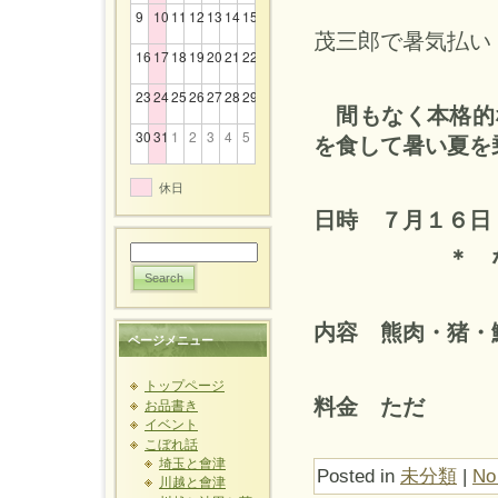
9
10
11
12
13
14
15
茂三郎で暑気払い
16
17
18
19
20
21
22
23
24
25
26
27
28
29
間もなく本格的
30
31
1
2
3
4
5
を食して暑い夏を
休日
日時 ７月１６日
＊ なくな
内容 熊肉・猪・
ページメニュー
トップページ
料金 ただ
お品書き
イベント
こぼれ話
埼玉と會津
Posted in
未分類
|
No
川越と會津