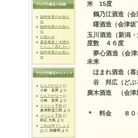
米
15
度
ブログの最近の投稿
鶴乃江酒造（会
臨時休業のお知ら
せ
曙酒造（会
臨時休業のお知ら
せ
玉川酒造（新潟・
お知らせ
度数 ４６度
夏新蕎麦と冷酒を
たらふく呑むかい
夢心酒造（
臨時休業のお知ら
せ
未来
ほまれ酒造（喜
ブログの最近のコメント
谷 邦広（どぶ
なんだかなー
に
小林 喜男
より
廣木酒造 （会
なんだかなー
に
小林 喜男
より
イベント予告
に
會津野茂三郎
より
＊
料金 ８０
イベント予告
に
和広 大島
より
これは何でしょう
か
に
加藤明
より