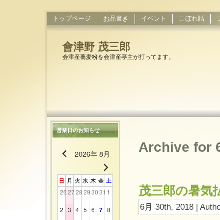
トップページ
お品書き
イベント
こぼれ話
會津野 茂三郎
会津産蕎麦粉を会津産亭主が打ってます。
営業日のお知らせ
Archive for
2026年 8月
日
月
火
水
木
金
土
茂三郎の暑気
26
27
28
29
30
31
1
6月 30th, 2018 | Auth
2
3
4
5
6
7
8