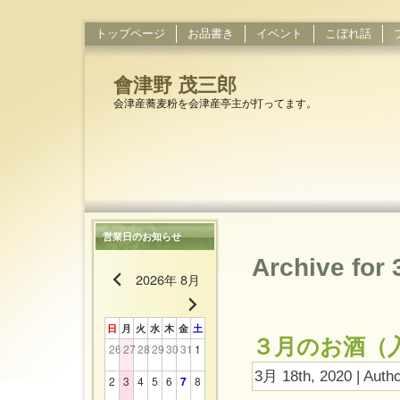
トップページ
お品書き
イベント
こぼれ話
會津野 茂三郎
会津産蕎麦粉を会津産亭主が打ってます。
営業日のお知らせ
Archive for
2026年 8月
日
月
火
水
木
金
土
３月のお酒（
26
27
28
29
30
31
1
3月 18th, 2020 | Auth
2
3
4
5
6
7
8