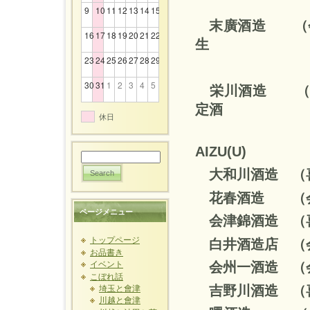
9
10
11
12
13
14
15
末廣酒造 （
16
17
18
19
20
21
22
生
23
24
25
26
27
28
29
30
31
1
2
3
4
5
栄川酒造 （
定酒
休日
AIZU(U)
大和川酒造
花春酒造 （会
ページメニュー
会津錦酒造 
トップページ
白井酒造店 （
お品書き
会州一酒造 （
イベント
こぼれ話
吉野川酒造 
埼玉と會津
川越と會津