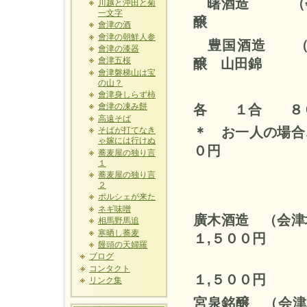
曙酒造 （会
川越と沖田と菊
一文字
醸
會津の酒
會津の朝鮮人参
豊国酒造 
會津の漆器
醸 山田錦
會津五桜
會津磐梯山は宝
の山？
會津身しらず柿
各
１合 ８
會津の凍み餅
高遠そば
＊ お一人の場
そばが打てなき
ゃ嫁には行けぬ
０円
蕎麦屋の独り言
１
蕎麦屋の独り言
２
ポルシェが来た
ネギ味噌
廣木酒造
（会
相馬野馬追
寒晒し蕎麦
１
,
５００円
饅頭の天婦羅
ブログ
飛露
コンタクト
１
,
５００円
リンク集
宮泉銘醸 （