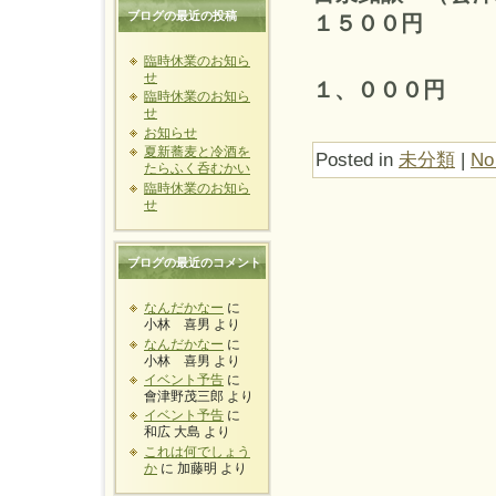
ブログの最近の投稿
１５００円
臨時休業のお知ら
せ
１、０００円
臨時休業のお知ら
せ
お知らせ
夏新蕎麦と冷酒を
Posted in
未分類
|
No
たらふく呑むかい
臨時休業のお知ら
せ
ブログの最近のコメント
なんだかなー
に
小林 喜男
より
なんだかなー
に
小林 喜男
より
イベント予告
に
會津野茂三郎
より
イベント予告
に
和広 大島
より
これは何でしょう
か
に
加藤明
より