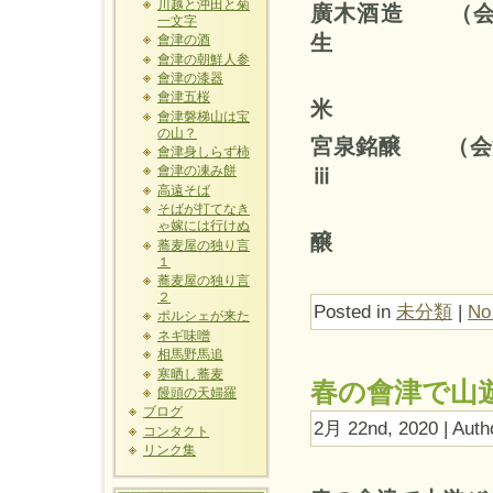
川越と沖田と菊
廣木酒造
（
一文字
生
會津の酒
會津の朝鮮人参
飛露
會津の漆器
會津五桜
米
會津磐梯山は宝
の山？
宮泉銘醸 （
會津身しらず柿
ⅲ
會津の凍み餅
高遠そば
宮
そばが打てなき
ゃ嫁には行けぬ
醸
蕎麦屋の独り言
１
蕎麦屋の独り言
２
Posted in
未分類
|
No
ポルシェが来た
ネギ味噌
相馬野馬追
寒晒し蕎麦
春の會津で山
饅頭の天婦羅
ブログ
2月 22nd, 2020 | Auth
コンタクト
リンク集