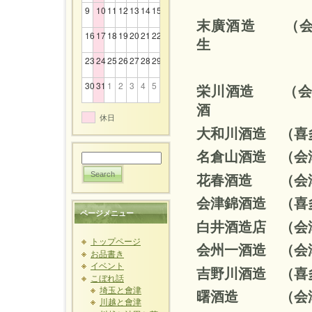
9
10
11
12
13
14
15
末廣酒造 （
16
17
18
19
20
21
22
生
23
24
25
26
27
28
29
30
31
1
2
3
4
5
栄川酒造 （会
酒
休日
大和川酒造 
名倉山酒造 （
花春酒造 （会
会津錦酒造 （
ページメニュー
白井酒造店 （
トップページ
会州一酒造 （
お品書き
イベント
吉野川酒造 （
こぼれ話
埼玉と會津
曙酒造 （会津
川越と會津