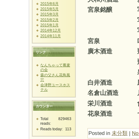
2015年6月
宮泉銘醸 
2015年5月
2015年3月
写楽 
2015年2月
2015年1月
写楽 
2014年12月
2014年11月
宮泉 吟
廣木酒造 
リンク
飛露喜 
なんちゃって蕎麦
の会
泉
森の父さん花鳥風
穴
白井酒造 
会津野ユースホス
テル
名倉山酒造
栄川酒造 會
カウンター
花泉酒造 ヤ
Total
829463
reads:
Reads today:
113
Posted in
未分類
|
No