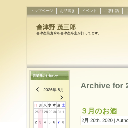
トップページ
お品書き
イベント
こぼれ話
會津野 茂三郎
会津産蕎麦粉を会津産亭主が打ってます。
営業日のお知らせ
Archive for
2026年 8月
日
月
火
水
木
金
土
３月のお酒
26
27
28
29
30
31
1
2月 26th, 2020 | Auth
2
3
4
5
6
7
8