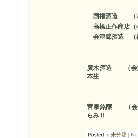
やわら
国権酒造 （
高橋正作商店
会津錦酒造 
廣木酒造
（
本生
飛
飛露
宮泉銘醸 （
らみⅡ
Posted in
未分類
|
No