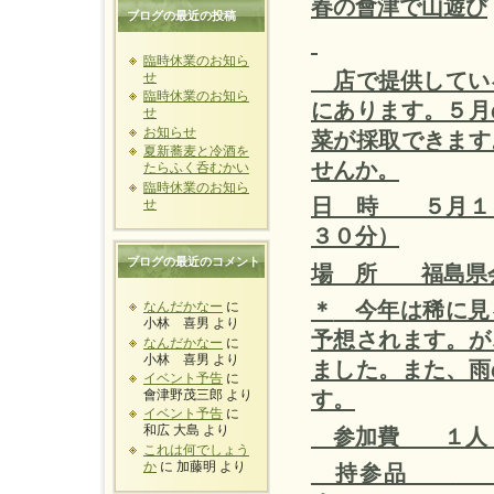
春の會津で山遊び
ブログの最近の投稿
臨時休業のお知ら
店で提供してい
せ
臨時休業のお知ら
にあります。５月
せ
お知らせ
菜が採取できます
夏新蕎麦と冷酒を
せんか。
たらふく呑むかい
臨時休業のお知ら
日 時 ５月１
せ
３０分）
ブログの最近のコメント
場 所 福島県
＊
今年は稀に見
なんだかなー
に
小林 喜男
より
予想されます。
なんだかなー
に
小林 喜男
より
ました。また、雨
イベント予告
に
す。
會津野茂三郎
より
イベント予告
に
和広 大島
より
参加費 １人
これは何でしょう
か
に
加藤明
より
持参品