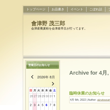
トップページ
お品書き
イベント
こぼれ話
會津野 茂三郎
会津産蕎麦粉を会津産亭主が打ってます。
営業日のお知らせ
Archive for 4月,
2026年 8月
日
月
火
水
木
金
土
臨時休業のお知らせ
26
27
28
29
30
31
1
4月 6th, 2022 | Author:
aizutousa
2
3
4
5
6
7
8