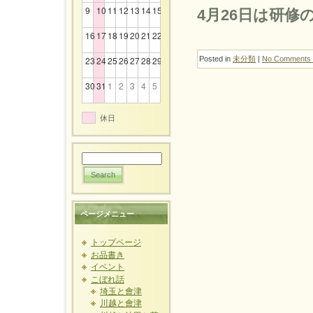
9
10
11
12
13
14
15
4月26日は研
16
17
18
19
20
21
22
23
24
25
26
27
28
29
Posted in
未分類
|
No Comments 
30
31
1
2
3
4
5
休日
ページメニュー
トップページ
お品書き
イベント
こぼれ話
埼玉と會津
川越と會津