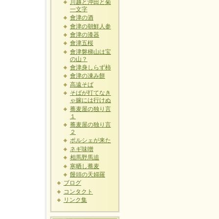
川越と沖田と菊
一文字
會津の酒
會津の朝鮮人参
會津の漆器
會津五桜
會津磐梯山は宝
の山？
會津身しらず柿
會津の凍み餅
高遠そば
そばが打てなき
ゃ嫁には行けぬ
蕎麦屋の独り言
１
蕎麦屋の独り言
２
ポルシェが来た
ネギ味噌
相馬野馬追
寒晒し蕎麦
饅頭の天婦羅
ブログ
コンタクト
リンク集