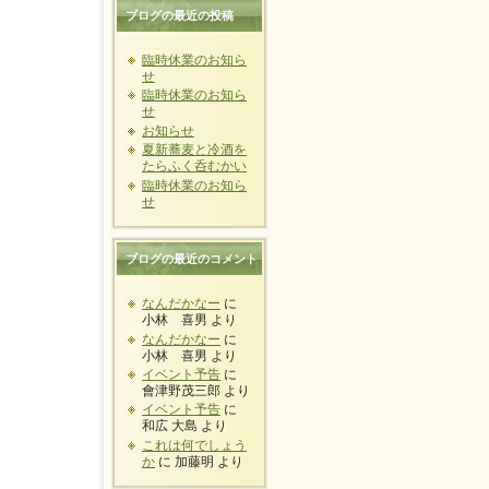
ブログの最近の投稿
臨時休業のお知ら
せ
臨時休業のお知ら
せ
お知らせ
夏新蕎麦と冷酒を
たらふく呑むかい
臨時休業のお知ら
せ
ブログの最近のコメント
なんだかなー
に
小林 喜男
より
なんだかなー
に
小林 喜男
より
イベント予告
に
會津野茂三郎
より
イベント予告
に
和広 大島
より
これは何でしょう
か
に
加藤明
より