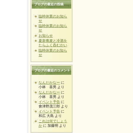
ブログの最近の投稿
臨時休業のお知ら
せ
臨時休業のお知ら
せ
お知らせ
夏新蕎麦と冷酒を
たらふく呑むかい
臨時休業のお知ら
せ
ブログの最近のコメント
なんだかなー
に
小林 喜男
より
なんだかなー
に
小林 喜男
より
イベント予告
に
會津野茂三郎
より
イベント予告
に
和広 大島
より
これは何でしょう
か
に
加藤明
より