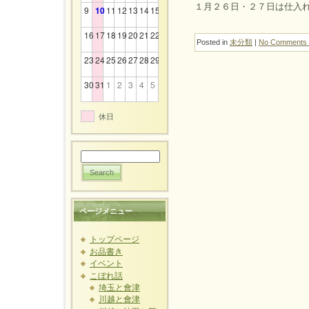
１月２６日・２７日は仕入
9
10
11
12
13
14
15
16
17
18
19
20
21
22
Posted in
未分類
|
No Comments 
23
24
25
26
27
28
29
30
31
1
2
3
4
5
休日
ページメニュー
トップページ
お品書き
イベント
こぼれ話
埼玉と會津
川越と會津