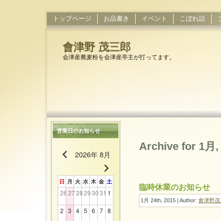
トップページ
お品書き
イベント
こぼれ話
會津野 茂三郎
会津産蕎麦粉を会津産亭主が打ってます。
営業日のお知らせ
Archive for 1月,
2026年 8月
日
月
火
水
木
金
土
臨時休業のお知らせ
26
27
28
29
30
31
1
1月 24th, 2015 | Author:
會津野茂
2
3
4
5
6
7
8