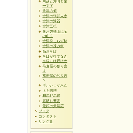
川越と沖田と菊
一文字
會津の酒
會津の朝鮮人参
會津の漆器
會津五桜
會津磐梯山は宝
の山？
會津身しらず柿
會津の凍み餅
高遠そば
そばが打てなき
ゃ嫁には行けぬ
蕎麦屋の独り言
１
蕎麦屋の独り言
２
ポルシェが来た
ネギ味噌
相馬野馬追
寒晒し蕎麦
饅頭の天婦羅
ブログ
コンタクト
リンク集